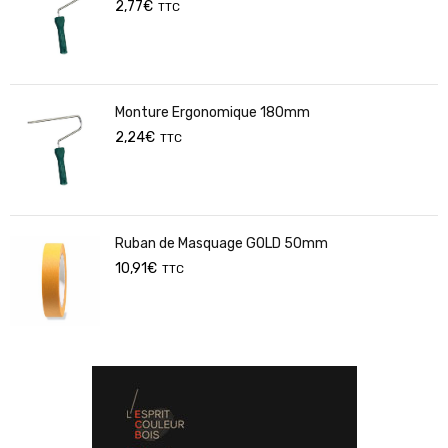
2,77
€
TTC
Monture Ergonomique 180mm
2,24
€
TTC
Ruban de Masquage GOLD 50mm
10,91
€
TTC