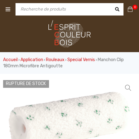
0
Accueil
Application
Rouleaux
Special Vernis
Manchon Clip
›
›
›
›
180mm Microfibre Antigoutte
RUPTURE DE STOCK